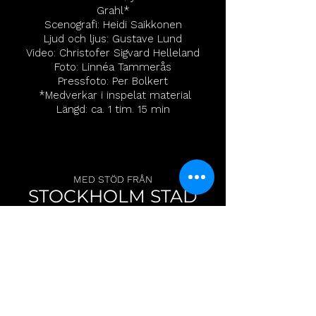
Grahl*
Scenografi: Heidi Saikkonen
Ljud och ljus: Gustave Lund
Video: Christofer Sigvard Helleland
Foto: Linnéa Tammerås
Pressfoto: Per Bolkert
*Medverkar i inspelat material
Längd: ca. 1 tim. 15 min
MED STÖD FRÅN
STOCKHOLM STAD
OCH
REGION STOCKHOLM