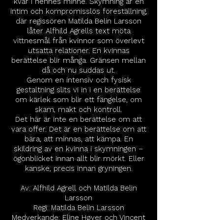
kvar i hennes minne. Skymning är en
intim och kompromisslös föreställning,
där regissören Matilda Belin Larsson
låter Alfhild Agrells text möta
vittnesmål från kvinnor som överlevt
utsatta relationer. En kvinnas
berättelse blir många. Gränsen mellan
då och nu suddas ut.
Genom en intensiv och fysisk
gestaltning slits vi in i en berättelse
om kärlek som blir ett fängelse, om
skam, makt och kontroll.
Det här är inte en berättelse om att
vara offer. Det är en berättelse om att
bära, att minnas, att kämpa. En
skildring av en kvinna i skymningen –
ögonblicket innan allt blir mörkt. Eller
kanske, precis innan gryningen.
Av: Alfhild Agrell och Matilda Belin
Larsson
Regi: Matilda Belin Larsson
Medverkande: Eline Høyer och Vincent