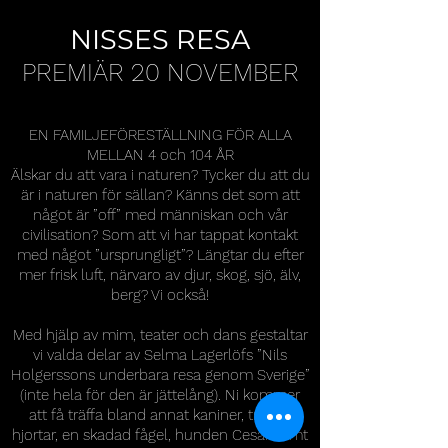
NISSES RESA
PREMIÄR 20 NOVEMBER
EN FAMILJEFÖRESTÄLLNING FÖR ALLA
MELLAN 4 och 104 ÅR
Älskar du att vara i naturen? Tycker du att du
är i naturen för sällan? Känns det som att
något är ”off” med människan och vår
civilisation? Som att vi har tappat kontakt
med något ”ursprungligt”? Längtar du efter
mer frisk luft, närvaro av djur, skog, sjö, älv,
berg? Vi också!
Med hjälp av mim, teater och dans gestaltar
vi valda delar av Selma Lagerlöfs ”Nils
Holgerssons underbara resa genom Sverige”
(inte hela för den är jättelång). Ni kommer
att få träffa bland annat kaniner, tranor,
hjortar, en skadad fågel, hunden Cesar samt