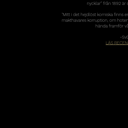
nycklar” från 1892 är 
"Mitt i det hejdlöst komiska finns
makthavares korruption, om hoten 
hända framför vå
-Sv
LÄS RECE