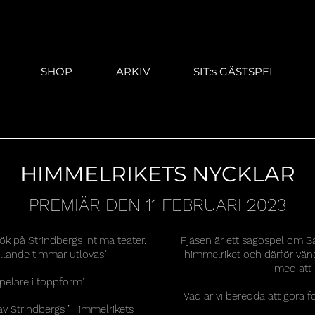
SHOP
ARKIV
SIT:s GÄSTSPEL
HIMMELRIKETS NYCKLAR
PREMIÄR DEN 11 FEBRUARI 2023
k på Strindbergs Intima teater.
Pjäsen är ett sagospel om Sa
llande timmar utlovas"
himmelriket och därför vände
med att 
pelare i toppform"
Vad är vi beredda att göra f
av Strindbergs ”Himmelrikets