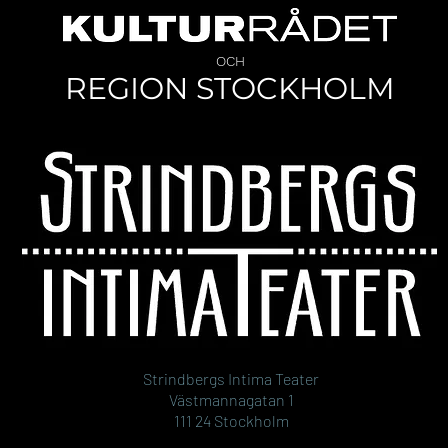
OCH
REGION STOCKHOLM
Strindbergs Intima Teater
Västmannagatan 1
111 24 Stockholm