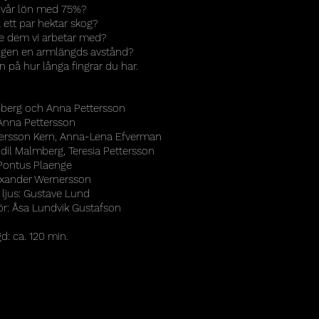
a vår lön med 75%?
 ett par hektar skog?
ge dem vi arbetar med?
ligen en armlängds avstånd?
n på hur långa fingrar du har.
dberg och Anna Pettersson​
 Anna Pettersson
ersson Kern, Anna-Lena Efverman
dil Malmberg, Teresia Pettersson
Pontus Plaenge
exander Wernersson
 ljus: Gustave Lund
ör: Åsa Lundvik Gustafson
d: ca. 120 min.