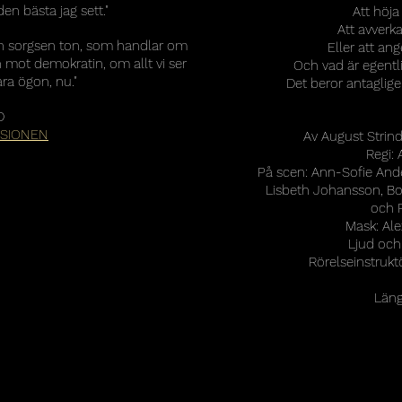
den bästa jag sett."
Att höj
Att avverka
 en sorgsen ton, som handlar om
Eller att an
mot demokratin, om allt vi ser
Och vad är egent
ra ögon, nu."
Det beror antaglige
D
NSIONEN
Av August Strin
Regi:
På scen: Ann-Sofie And
Lisbeth Johansson, Bo
och 
Mask: Al
Ljud och
Rörelseinstrukt
Läng