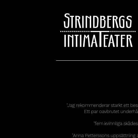
"Jag rekommenderar starkt ett besö
Ett par oavbrutet underhå
"fem kvinnliga skådes
"Anna Petterssons uppsättning 