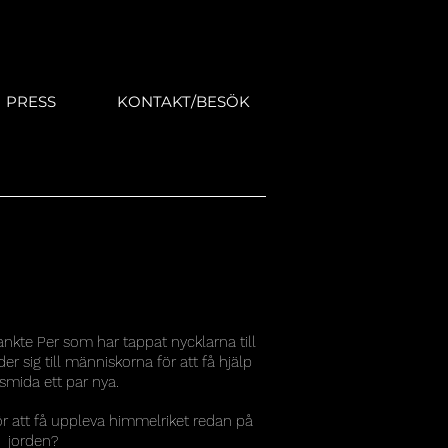
PRESS
KONTAKT/BESÖK
nkte Per som har tappat nycklarna till
r sig till människorna för att få hjälp
smida ett par nya.
ör att få uppleva himmelriket redan på
jorden?