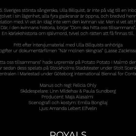
. Sveriges största sångerska, Ulla Billquist, är inte på väg till en inb
olvet i sin lägenhet, alla fyra gaskranar är öppna, och bredvid hen
ation med. Vi vet än idag inte vem den kvinnan var. Men vi vet att 
Där, i den kvinnans historia, börjar "Dom ska hitta oss tillsammans".
En kärlekshistoria om självmord, tvivel och rätten att få finnas till.
Fritt efter intervjumaterial med Ulla Billquists anhöriga
gifter ur dokumentärfilmen ”När molnen skingras”
(Lasse Zackrisso
tta oss tillsammans" hade urpremiär på Potato Potato i Malmö den
r sedan dess spelats på Stockholms Stadsteater under Stolt Scen
ntralen i Mariestad under Göteborg International Biennal for Cont
Manus och regi: Felicia Ohly
Skådespelare: Linn Mildehav & Paula Sundberg
Producent: Maja Alasalmi
Scenografi och kostym: Emilia Bongilaj
Ljus: Amanda Lebert Elfvelin
ROYALS