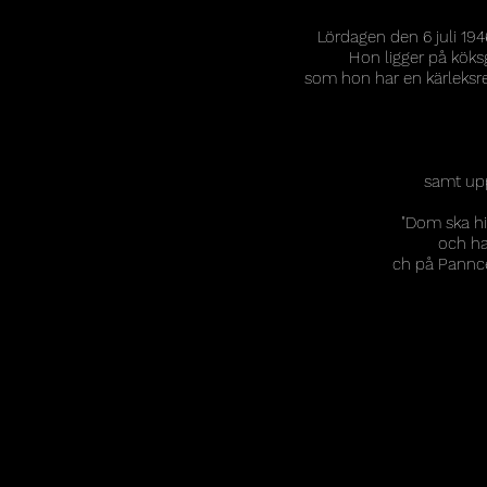
Lördagen den 6 juli 1946
Hon ligger på köksg
som hon har en kärleksrel
samt upp
"Dom ska hi
och ha
ch på Pannce