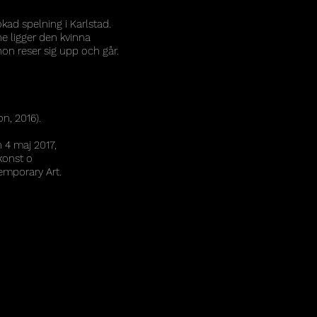
okad spelning i Karlstad.
ne ligger den kvinna
hon reser sig upp och går.
n, 2016).
 4 maj 2017,
konst o
emporary Art.