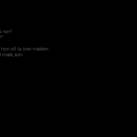
s ner?
?"
 hon vill ta över makten.
r makt, kön