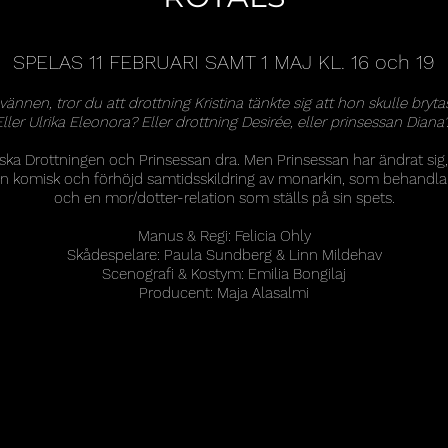
SPELAS 11 FEBRUARI SAMT 1 MAJ KL. 16 och 19
a vännen, tror du att drottning Kristina tänkte sig att hon skulle bryta
ller Ulrika Eleonora? Eller drottning Desirée, eller prinsessan Diana
 ska Drottningen och Prinsessan dra. Men Prinsessan har ändrat sig,
en komisk och förhöjd samtidsskildring av monarkin, som behandla
och en mor/dotter-relation som ställs på sin spets.
Manus & Regi: Felicia Ohly
Skådespelare: Paula Sundberg & Linn Mildehav
Scenografi & Kostym: Emilia Bongilaj
Producent: Maja Alasalmi