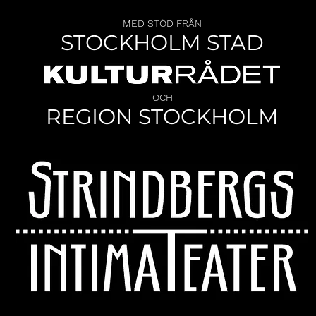
MED STÖD FRÅN
STOCKHOLM STAD
OCH
REGION STOCKHOLM