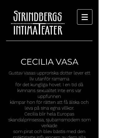
CECILIA VASA
Gustav Vasas upproriska dotter lever ett
liv utanför ramarna
för det kungliga hovet. I en tid då
kvinnans sexualitet inte ens var
uppfunnen
kämpar hon för rätten att få älska och
leva på sina egna villkor.
Cecilia blir hela Europas
skandalprinsessa, sjubarnsmodern som
verkade
som pirat och blev bästis med den
mäktigaste influencern av dem alla