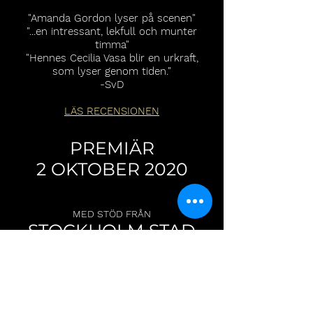
"Amanda Gordon lyser på scenen"
"...en intressant, lekfull och munter
timma"
"Hennes Cecilia Vasa blir en urkraft,
som lyser genom tiden.
"
-SvD
LÄS RECENSIONEN
PREMIÄR
2 OKTOBER 2020
MED STÖD FRÅN
STOCKHOLM STAD
OCH