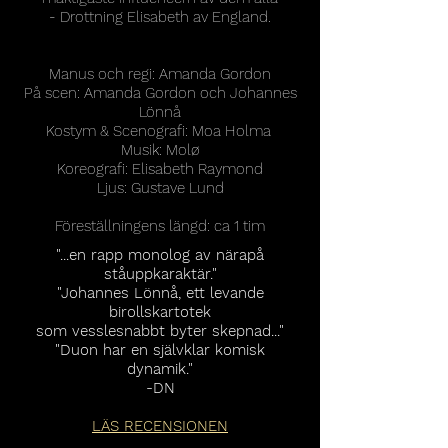
- Drottning Elisabeth av England.
Manus och regi: Amanda Gordon
På scen: Amanda Gordon och Johannes
Lönnå
Kostym & Scenografi: Moa Holma
Musik: Molø
Koreografi: Elisabeth Raymond
Ljus: Gustave Lund
Föreställningens längd: ca 1 tim
"...en rapp monolog av närapå
ståuppkaraktär."
"Johannes Lönnå, ett levande
birollskartotek
som vesslesnabbt byter skepnad..."
"Duon har en självklar komisk
dynamik."
-DN
LÄS RECENSIONEN