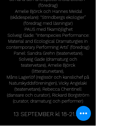
(föredrag)
Amelie Björck och Hannes Meidal
(skådespelare): “Strindbergs ekologier”
(föredrag med läsningar)
PAUS med fikamöjlighet
Solveig Gade: “Interspecies Performance:
Material and Ecological Dramaturgies in
contempor
ary Performing Arts” (föredrag)
Panel: Sandra Grehn (teatervetare),
Solveig Gade (dramaturg och
teatervetare), Amelie Björck
(litteraturvetare),
Måns Lagerlöf (regissör och kanslichef på
Naturskyddsföreningen), Vicky Angelaki
(teatervetare), Rebecca Chentinell
(dansare och curator), Rickard Borgström
(curator, dramaturg och perfo
rmer)
13 SEPTEMBER kl 18-21.30
MED STÖD FRÅN