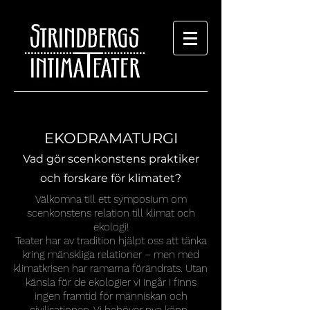
EKODRAMATURGI
Vad gör scenkonstens praktiker
och forskare för klimatet?
Välkomna till ett symposium om
scenkonstens relation till klimat och
ekologi!
Teater har av tradition hjälpt oss att tänka
kring mänskliga relationer – men med
klimatkrisen har ramarna förändrats. Utan
känsla för de ekologier vi ingår i finns
ingen framtid för människan och