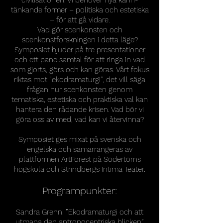
civilisationen. Vi behöver nya känn-
tänkande former – politiska och estetiska
– för att gå vidare.
Vad gör scenkonsten och
scenkonstforskningen i detta läge?
Symposiet bjuder på tre presentationer
och ett panelsamtal för att ringa in vad
som gjorts, görs och kan göras. Vårt fokus
riktas mot ”ekodramaturgi”, det vill säga
frågan hur scenkonsten genom
tematiska, estetiska och praktiska val kan
hantera den rådande krisen. Vad bör vi
göra oss av med, vad kan vi återvinna?
Symposiet ges mixat på svenska och
engelska och samarrangeras av
plattformen ArtForest på Södertörns
högskola och Strindbergs Intima Teater.
Programpunkter:
Sandra Grehn: ”Ekodramaturgi och att
utmana den antropocentriska blicken”